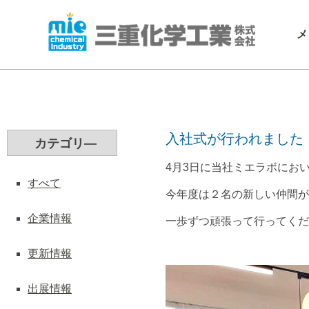
メ
入社式が行われまし
カテゴリ―
4月3日に当社ミエラボにお
すべて
今年度は２名の新しい仲間が
企業情報
一歩ずつ頑張って行ってくだ
更新情報
出展情報