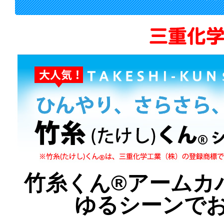
竹糸くん®アームカ
ゆるシーンで