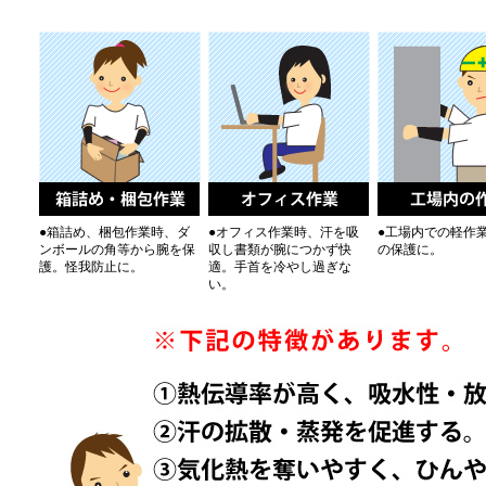
●箱詰め、梱包作業時、ダ
●オフィス作業時、汗を吸
●工場内での軽作
ンボールの角等から腕を保
収し書類が腕につかず快
の保護に。
護。怪我防止に。
適。手首を冷やし過ぎな
い。