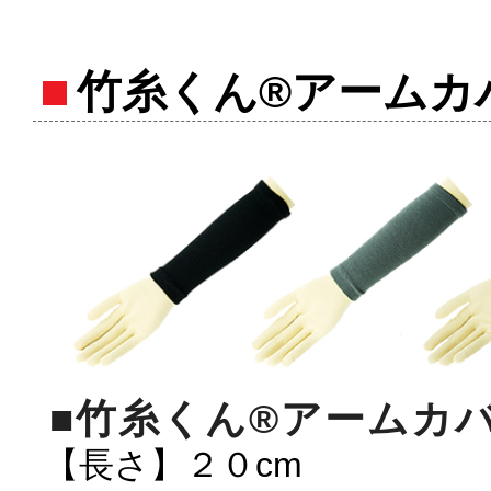
竹糸くん®アームカ
■竹糸くん®アームカ
【長さ】２０cm