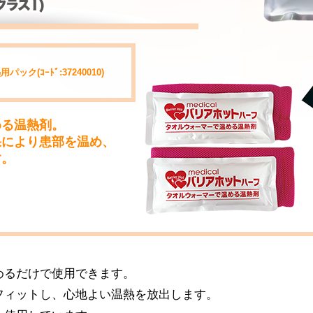
(ｺｰﾄﾞ:37240010)
める温熱剤。
果により患部を温め、
す。
めるだけで使用できます。
フィットし、心地よい温熱を放出します。