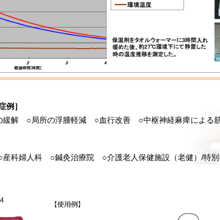
症例］
の緩解 ○局所の浮腫軽減 ○血行改善 ○中枢神経麻痺による
○産科婦人科 ○鍼灸治療院 ○介護老人保健施設（老健）/特
4