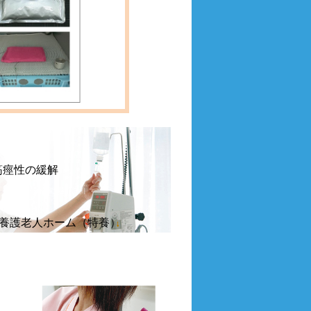
筋痙性の緩解
別養護老人ホーム（特養）