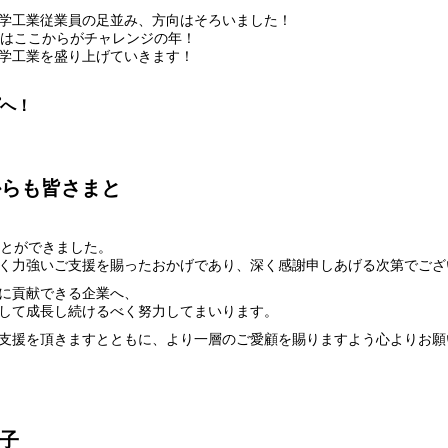
学工業従業員の足並み、方向はそろいました！
業はここからがチャレンジの年！
学工業を盛り上げていきます！
プへ！
からも皆さまと
ことができました。
く力強いご支援を賜ったおかげであり、深く感謝申しあげる次第でござ
に貢献できる企業へ、
して成長し続けるべく努力してまいります。
支援を頂きますとともに、より一層のご愛顧を賜りますよう心よりお願
子