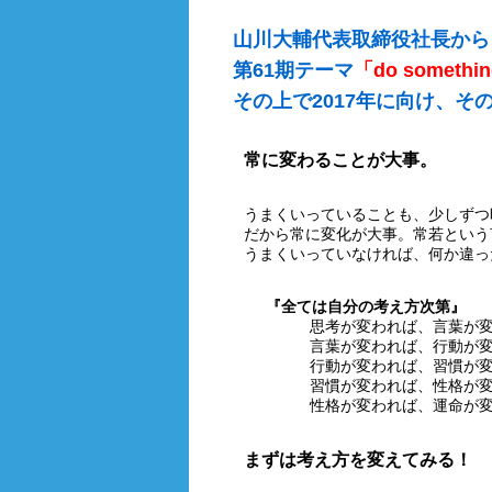
山川大輔代表取締役社長から
第61期テーマ
「do someth
その上で2017年に向け、
常に変わることが大事。
うまくいっていることも、少しずつ
だから常に変化が大事。常若という
うまくいっていなければ、何か違っ
『全ては自分の考え方次第』
思考が変われば、言葉が
言葉が変われば、行動が
行動が変われば、習慣が
習慣が変われば、性格が
性格が変われば、運命が
まずは考え方を変えてみる！